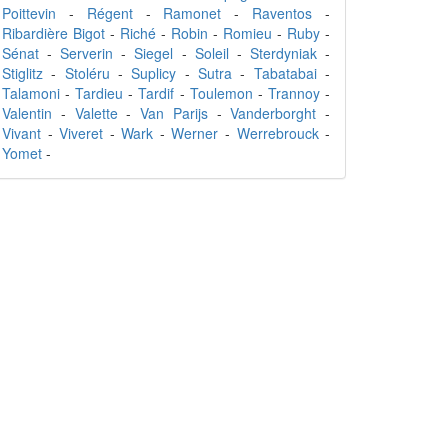
Poittevin
-
Régent
-
Ramonet
-
Raventos
-
Ribardière Bigot
-
Riché
-
Robin
-
Romieu
-
Ruby
-
Sénat
-
Serverin
-
Siegel
-
Soleil
-
Sterdyniak
-
Stiglitz
-
Stoléru
-
Suplicy
-
Sutra
-
Tabatabai
-
Talamoni
-
Tardieu
-
Tardif
-
Toulemon
-
Trannoy
-
Valentin
-
Valette
-
Van Parijs
-
Vanderborght
-
Vivant
-
Viveret
-
Wark
-
Werner
-
Werrebrouck
-
Yomet
-