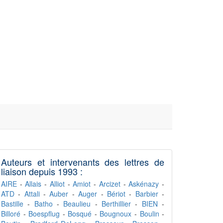
Auteurs et intervenants des lettres de
liaison depuis 1993 :
AIRE
-
Allais
-
Alliot
-
Amiot
-
Arcizet
-
Askénazy
-
ATD
-
Attali
-
Auber
-
Auger
-
Bériot
-
Barbier
-
Bastille
-
Batho
-
Beaulieu
-
Berthillier
-
BIEN
-
Billoré
-
Boespflug
-
Bosqué
-
Bougnoux
-
Boulin
-