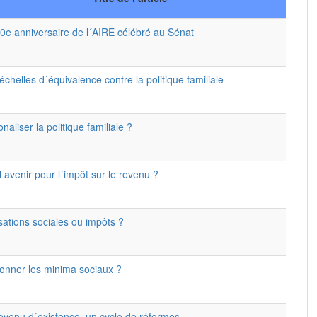
0e anniversaire de l´AIRE célébré au Sénat
échelles d´équivalence contre la politique familiale
onaliser la politique familiale ?
 avenir pour l´impôt sur le revenu ?
sations sociales ou impôts ?
onner les minima sociaux ?
evenu d´existence, un cycle de réformes