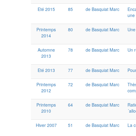
Eté 2015
85
de Basquiat Marc
Enca
une 
Printemps
80
de Basquiat Marc
Une 
2014
Automne
78
de Basquiat Marc
Un r
2013
Eté 2013
77
de Basquiat Marc
Pour
Printemps
72
de Basquiat Marc
Thès
2012
comp
Printemps
64
de Basquiat Marc
Rati
2010
´all
Hiver 2007
51
de Basquiat Marc
La c