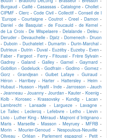
Boutin
-
Bradford DeLong
-
Brasseur
-
Bresson
-
Burgaud
-
Caillé
-
Casassas
-
Catalogne
-
Chollet
-
CIPMF
-
Clerc
-
Code Civil
-
Collectif
-
Conseil de l
´Europe
-
Courtaigne
-
Coutrot
-
Creel
-
Damon
-
Daniel
-
de Basquiat
-
de Foucauld
-
de Kemel
-
de La Croix
-
De Wispelaere
-
Delalande
-
Deleu
-
Deruder
-
Devauchelle
-
Djaïz
-
Domenech
-
Druon
-
Duboin
-
Duchatelet
-
Dumartin
-
Durin-Marchal
-
Dutrieux
-
Dutrin
-
Duval
-
Euzéby
-
Euzeby
-
Even
-
Faber
-
Fargeot
-
Ferry
-
Fitoussi
-
Frère Sylvain
-
Gadrey
-
Galand
-
Galley
-
Gamel
-
Gaymard
-
Gobillon
-
Godeluck
-
Godfrain
-
Godino
-
Gomez
-
Gorz
-
Grandjean
-
Guibet Lafaye
-
Guiraud
-
Héron
-
Harribey
-
Harter
-
Hattersley
-
Heim
-
Hubaut
-
Husson
-
Hyafil
-
Inde
-
Jarrosson
-
Jauch
-
Jeanneau
-
Jouanny
-
Jourdan
-
Kauter
-
Koenig
-
Kolb
-
Korosec
-
Krassovsky
-
Kundig
-
Lacan
-
Lambrecht
-
Lansade
-
Largueze
-
Lavagne
-
Le Tallec
-
Leclercq
-
Lefebvre
-
Letho
-
Lievin
-
Livio
-
Luther King
-
Méraud
-
Majnoni d´Intignano
-
Maris
-
Marseille
-
Masson
-
Meyruey
-
MFRB
-
Morin
-
Mourier-Genoud
-
Nespoulous-Neuville
-
Oliveau
-
Orléan
-
Parlement espagnol
-
Petit
-