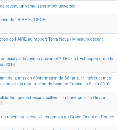
de revenu universel sans impôt universel !
onse de l´AIRE ? l´OFCE
tion de l´AIRE au rapport Terra Nova / Minimum décent
i on essayait le revenu universel ? TEDx à l´Echappée d´été le
mai 2016
tion de la mission d´information du Sénat sur l´intérêt et mes
es possibles d´un revenu de base en France, le 9 juin 2016
olidarité : une richesse à cultiver - Tribune pour La Revue
T
 un revenu universel - Intervention au Grand Orient de France