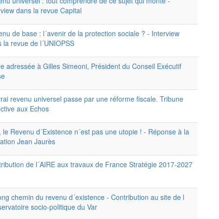
nu universel : tout comprendre de ce sujet qui monte -
rview dans la revue Capital
nu de base : l´avenir de la protection sociale ? - Interview
 la revue de l´UNIOPSS
re adressée à Gilles Simeoni, Président du Conseil Exécutif
se
rai revenu universel passe par une réforme fiscale. Tribune
ective aux Echos
 le Revenu d´Existence n´est pas une utopie ! - Réponse à la
ation Jean Jaurès
ribution de l´AIRE aux travaux de France Stratégie 2017-2027
ong chemin du revenu d´existence - Contribution au site de l
ervatoire socio-politique du Var