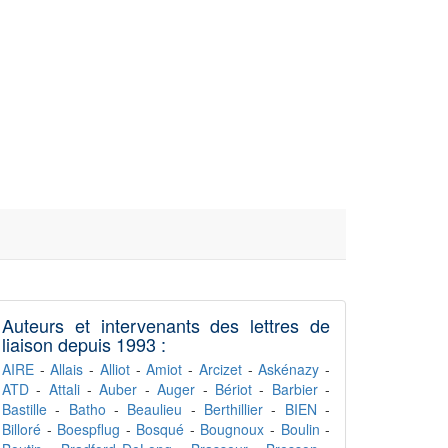
Auteurs et intervenants des lettres de
liaison depuis 1993 :
AIRE
-
Allais
-
Alliot
-
Amiot
-
Arcizet
-
Askénazy
-
ATD
-
Attali
-
Auber
-
Auger
-
Bériot
-
Barbier
-
Bastille
-
Batho
-
Beaulieu
-
Berthillier
-
BIEN
-
Billoré
-
Boespflug
-
Bosqué
-
Bougnoux
-
Boulin
-