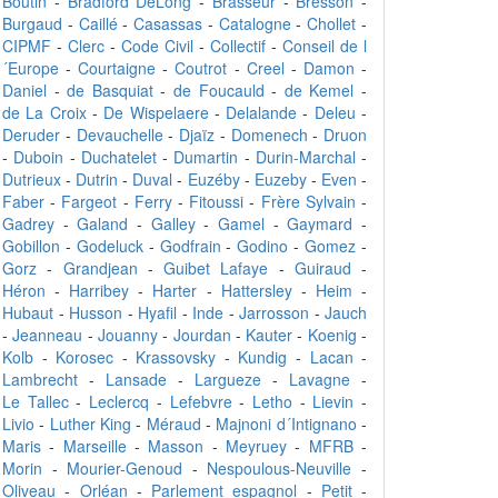
Boutin
-
Bradford DeLong
-
Brasseur
-
Bresson
-
Burgaud
-
Caillé
-
Casassas
-
Catalogne
-
Chollet
-
CIPMF
-
Clerc
-
Code Civil
-
Collectif
-
Conseil de l
´Europe
-
Courtaigne
-
Coutrot
-
Creel
-
Damon
-
Daniel
-
de Basquiat
-
de Foucauld
-
de Kemel
-
de La Croix
-
De Wispelaere
-
Delalande
-
Deleu
-
Deruder
-
Devauchelle
-
Djaïz
-
Domenech
-
Druon
-
Duboin
-
Duchatelet
-
Dumartin
-
Durin-Marchal
-
Dutrieux
-
Dutrin
-
Duval
-
Euzéby
-
Euzeby
-
Even
-
Faber
-
Fargeot
-
Ferry
-
Fitoussi
-
Frère Sylvain
-
Gadrey
-
Galand
-
Galley
-
Gamel
-
Gaymard
-
Gobillon
-
Godeluck
-
Godfrain
-
Godino
-
Gomez
-
Gorz
-
Grandjean
-
Guibet Lafaye
-
Guiraud
-
Héron
-
Harribey
-
Harter
-
Hattersley
-
Heim
-
Hubaut
-
Husson
-
Hyafil
-
Inde
-
Jarrosson
-
Jauch
-
Jeanneau
-
Jouanny
-
Jourdan
-
Kauter
-
Koenig
-
Kolb
-
Korosec
-
Krassovsky
-
Kundig
-
Lacan
-
Lambrecht
-
Lansade
-
Largueze
-
Lavagne
-
Le Tallec
-
Leclercq
-
Lefebvre
-
Letho
-
Lievin
-
Livio
-
Luther King
-
Méraud
-
Majnoni d´Intignano
-
Maris
-
Marseille
-
Masson
-
Meyruey
-
MFRB
-
Morin
-
Mourier-Genoud
-
Nespoulous-Neuville
-
Oliveau
-
Orléan
-
Parlement espagnol
-
Petit
-