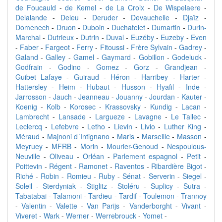
de Foucauld
-
de Kemel
-
de La Croix
-
De Wispelaere
-
Delalande
-
Deleu
-
Deruder
-
Devauchelle
-
Djaïz
-
Domenech
-
Druon
-
Duboin
-
Duchatelet
-
Dumartin
-
Durin-
Marchal
-
Dutrieux
-
Dutrin
-
Duval
-
Euzéby
-
Euzeby
-
Even
-
Faber
-
Fargeot
-
Ferry
-
Fitoussi
-
Frère Sylvain
-
Gadrey
-
Galand
-
Galley
-
Gamel
-
Gaymard
-
Gobillon
-
Godeluck
-
Godfrain
-
Godino
-
Gomez
-
Gorz
-
Grandjean
-
Guibet Lafaye
-
Guiraud
-
Héron
-
Harribey
-
Harter
-
Hattersley
-
Heim
-
Hubaut
-
Husson
-
Hyafil
-
Inde
-
Jarrosson
-
Jauch
-
Jeanneau
-
Jouanny
-
Jourdan
-
Kauter
-
Koenig
-
Kolb
-
Korosec
-
Krassovsky
-
Kundig
-
Lacan
-
Lambrecht
-
Lansade
-
Largueze
-
Lavagne
-
Le Tallec
-
Leclercq
-
Lefebvre
-
Letho
-
Lievin
-
Livio
-
Luther King
-
Méraud
-
Majnoni d´Intignano
-
Maris
-
Marseille
-
Masson
-
Meyruey
-
MFRB
-
Morin
-
Mourier-Genoud
-
Nespoulous-
Neuville
-
Oliveau
-
Orléan
-
Parlement espagnol
-
Petit
-
Poittevin
-
Régent
-
Ramonet
-
Raventos
-
Ribardière Bigot
-
Riché
-
Robin
-
Romieu
-
Ruby
-
Sénat
-
Serverin
-
Siegel
-
Soleil
-
Sterdyniak
-
Stiglitz
-
Stoléru
-
Suplicy
-
Sutra
-
Tabatabai
-
Talamoni
-
Tardieu
-
Tardif
-
Toulemon
-
Trannoy
-
Valentin
-
Valette
-
Van Parijs
-
Vanderborght
-
Vivant
-
Viveret
-
Wark
-
Werner
-
Werrebrouck
-
Yomet
-