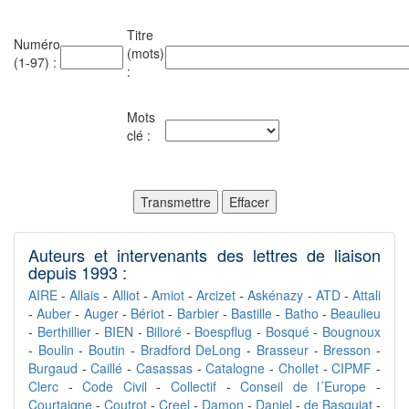
Titre
Numéro
(mots)
(1-97) :
:
Mots
clé :
Auteurs et intervenants des lettres de liaison
depuis 1993 :
AIRE
-
Allais
-
Alliot
-
Amiot
-
Arcizet
-
Askénazy
-
ATD
-
Attali
-
Auber
-
Auger
-
Bériot
-
Barbier
-
Bastille
-
Batho
-
Beaulieu
-
Berthillier
-
BIEN
-
Billoré
-
Boespflug
-
Bosqué
-
Bougnoux
-
Boulin
-
Boutin
-
Bradford DeLong
-
Brasseur
-
Bresson
-
Burgaud
-
Caillé
-
Casassas
-
Catalogne
-
Chollet
-
CIPMF
-
Clerc
-
Code Civil
-
Collectif
-
Conseil de l´Europe
-
Courtaigne
-
Coutrot
-
Creel
-
Damon
-
Daniel
-
de Basquiat
-