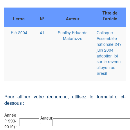
Titre de
Lettre
N°
Auteur
l‘article
Eté 2004
41
Suplicy Eduardo
Colloque
Matarazzo
Assemblée
nationale 24?
juin 2004
adoption loi
sur le revenu
citoyen au
Brésil
Pour affiner votre recherche, utilisez le formulaire ci-
dessous :
Année
Auteur
(1993-
:
2019) :