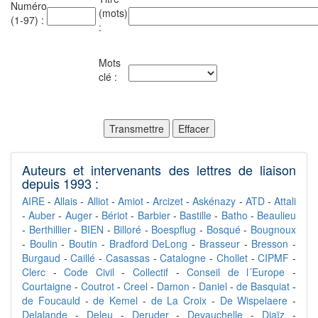
Numéro
(mots)
(1-97) :
:
Mots
clé :
Auteurs et intervenants des lettres de liaison
depuis 1993 :
AIRE
-
Allais
-
Alliot
-
Amiot
-
Arcizet
-
Askénazy
-
ATD
-
Attali
-
Auber
-
Auger
-
Bériot
-
Barbier
-
Bastille
-
Batho
-
Beaulieu
-
Berthillier
-
BIEN
-
Billoré
-
Boespflug
-
Bosqué
-
Bougnoux
-
Boulin
-
Boutin
-
Bradford DeLong
-
Brasseur
-
Bresson
-
Burgaud
-
Caillé
-
Casassas
-
Catalogne
-
Chollet
-
CIPMF
-
Clerc
-
Code Civil
-
Collectif
-
Conseil de l´Europe
-
Courtaigne
-
Coutrot
-
Creel
-
Damon
-
Daniel
-
de Basquiat
-
de Foucauld
-
de Kemel
-
de La Croix
-
De Wispelaere
-
Delalande
-
Deleu
-
Deruder
-
Devauchelle
-
Djaïz
-