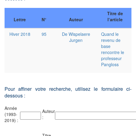
Titre de
Lettre
N°
Auteur
l‘article
Hiver 2018
95
De Wispelaere
Quand le
Jurgen
revenu de
base
rencontre le
professeur
Pangloss
Pour affiner votre recherche, utilisez le formulaire ci-
dessous :
Année
Auteur
(1993-
:
2019) :
Titre