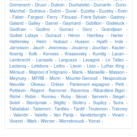
Domenech
-
Druon
-
Duboin
-
Duchatelet
-
Dumartin
-
Durin-
Marchal
-
Dutrieux
-
Dutrin
-
Duval
-
Euzéby
-
Euzeby
-
Even
-
Faber
-
Fargeot
-
Ferry
-
Fitoussi
-
Frère Sylvain
-
Gadrey
-
Galand
-
Galley
-
Gamel
-
Gaymard
-
Gobillon
-
Godeluck
-
Godfrain
-
Godino
-
Gomez
-
Gorz
-
Grandjean
-
Guibet Lafaye
-
Guiraud
-
Héron
-
Harribey
-
Harter
-
Hattersley
-
Heim
-
Hubaut
-
Husson
-
Hyafil
-
Inde
-
Jarrosson
-
Jauch
-
Jeanneau
-
Jouanny
-
Jourdan
-
Kauter
-
Koenig
-
Kolb
-
Korosec
-
Krassovsky
-
Kundig
-
Lacan
-
Lambrecht
-
Lansade
-
Largueze
-
Lavagne
-
Le Tallec
-
Leclercq
-
Lefebvre
-
Letho
-
Lievin
-
Livio
-
Luther King
-
Méraud
-
Majnoni d´Intignano
-
Maris
-
Marseille
-
Masson
-
Meyruey
-
MFRB
-
Morin
-
Mourier-Genoud
-
Nespoulous-
Neuville
-
Oliveau
-
Orléan
-
Parlement espagnol
-
Petit
-
Poittevin
-
Régent
-
Ramonet
-
Raventos
-
Ribardière Bigot
-
Riché
-
Robin
-
Romieu
-
Ruby
-
Sénat
-
Serverin
-
Siegel
-
Soleil
-
Sterdyniak
-
Stiglitz
-
Stoléru
-
Suplicy
-
Sutra
-
Tabatabai
-
Talamoni
-
Tardieu
-
Tardif
-
Toulemon
-
Trannoy
-
Valentin
-
Valette
-
Van Parijs
-
Vanderborght
-
Vivant
-
Viveret
-
Wark
-
Werner
-
Werrebrouck
-
Yomet
-