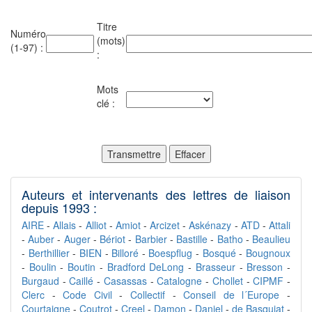
Titre
Numéro
(mots)
(1-97) :
:
Mots
clé :
Auteurs et intervenants des lettres de liaison
depuis 1993 :
AIRE
-
Allais
-
Alliot
-
Amiot
-
Arcizet
-
Askénazy
-
ATD
-
Attali
-
Auber
-
Auger
-
Bériot
-
Barbier
-
Bastille
-
Batho
-
Beaulieu
-
Berthillier
-
BIEN
-
Billoré
-
Boespflug
-
Bosqué
-
Bougnoux
-
Boulin
-
Boutin
-
Bradford DeLong
-
Brasseur
-
Bresson
-
Burgaud
-
Caillé
-
Casassas
-
Catalogne
-
Chollet
-
CIPMF
-
Clerc
-
Code Civil
-
Collectif
-
Conseil de l´Europe
-
Courtaigne
-
Coutrot
-
Creel
-
Damon
-
Daniel
-
de Basquiat
-