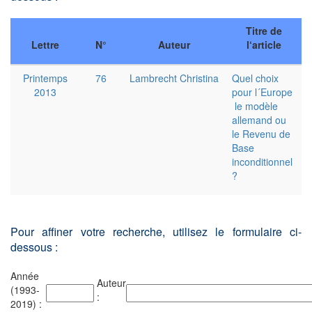
Titre de
Lettre
N°
Auteur
l‘article
Printemps
76
Lambrecht Christina
Quel choix
2013
pour l´Europe
­ le modèle
allemand ou
le Revenu de
Base
inconditionnel
?
Pour affiner votre recherche, utilisez le formulaire ci-
dessous :
Année
Auteur
(1993-
:
2019) :