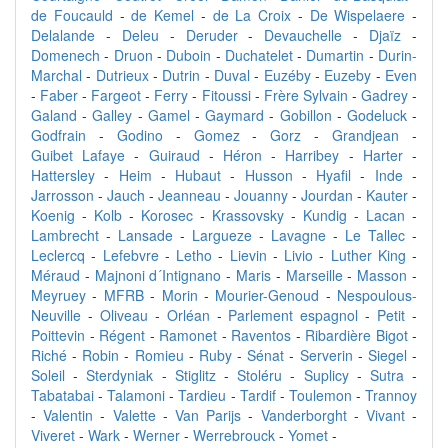
de Foucauld
-
de Kemel
-
de La Croix
-
De Wispelaere
-
Delalande
-
Deleu
-
Deruder
-
Devauchelle
-
Djaïz
-
Domenech
-
Druon
-
Duboin
-
Duchatelet
-
Dumartin
-
Durin-
Marchal
-
Dutrieux
-
Dutrin
-
Duval
-
Euzéby
-
Euzeby
-
Even
-
Faber
-
Fargeot
-
Ferry
-
Fitoussi
-
Frère Sylvain
-
Gadrey
-
Galand
-
Galley
-
Gamel
-
Gaymard
-
Gobillon
-
Godeluck
-
Godfrain
-
Godino
-
Gomez
-
Gorz
-
Grandjean
-
Guibet Lafaye
-
Guiraud
-
Héron
-
Harribey
-
Harter
-
Hattersley
-
Heim
-
Hubaut
-
Husson
-
Hyafil
-
Inde
-
Jarrosson
-
Jauch
-
Jeanneau
-
Jouanny
-
Jourdan
-
Kauter
-
Koenig
-
Kolb
-
Korosec
-
Krassovsky
-
Kundig
-
Lacan
-
Lambrecht
-
Lansade
-
Largueze
-
Lavagne
-
Le Tallec
-
Leclercq
-
Lefebvre
-
Letho
-
Lievin
-
Livio
-
Luther King
-
Méraud
-
Majnoni d´Intignano
-
Maris
-
Marseille
-
Masson
-
Meyruey
-
MFRB
-
Morin
-
Mourier-Genoud
-
Nespoulous-
Neuville
-
Oliveau
-
Orléan
-
Parlement espagnol
-
Petit
-
Poittevin
-
Régent
-
Ramonet
-
Raventos
-
Ribardière Bigot
-
Riché
-
Robin
-
Romieu
-
Ruby
-
Sénat
-
Serverin
-
Siegel
-
Soleil
-
Sterdyniak
-
Stiglitz
-
Stoléru
-
Suplicy
-
Sutra
-
Tabatabai
-
Talamoni
-
Tardieu
-
Tardif
-
Toulemon
-
Trannoy
-
Valentin
-
Valette
-
Van Parijs
-
Vanderborght
-
Vivant
-
Viveret
-
Wark
-
Werner
-
Werrebrouck
-
Yomet
-