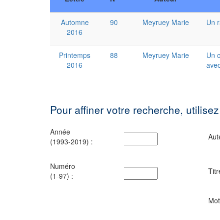
Automne
90
Meyruey Marie
Un r
2016
Printemps
88
Meyruey Marie
Un c
2016
avec
Pour affiner votre recherche, utilisez
Année
Aut
(1993-2019) :
Numéro
Titr
(1-97) :
Mot