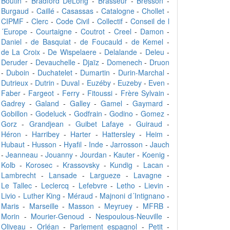
Boutin
-
Bradford DeLong
-
Brasseur
-
Bresson
-
Burgaud
-
Caillé
-
Casassas
-
Catalogne
-
Chollet
-
CIPMF
-
Clerc
-
Code Civil
-
Collectif
-
Conseil de l
´Europe
-
Courtaigne
-
Coutrot
-
Creel
-
Damon
-
Daniel
-
de Basquiat
-
de Foucauld
-
de Kemel
-
de La Croix
-
De Wispelaere
-
Delalande
-
Deleu
-
Deruder
-
Devauchelle
-
Djaïz
-
Domenech
-
Druon
-
Duboin
-
Duchatelet
-
Dumartin
-
Durin-Marchal
-
Dutrieux
-
Dutrin
-
Duval
-
Euzéby
-
Euzeby
-
Even
-
Faber
-
Fargeot
-
Ferry
-
Fitoussi
-
Frère Sylvain
-
Gadrey
-
Galand
-
Galley
-
Gamel
-
Gaymard
-
Gobillon
-
Godeluck
-
Godfrain
-
Godino
-
Gomez
-
Gorz
-
Grandjean
-
Guibet Lafaye
-
Guiraud
-
Héron
-
Harribey
-
Harter
-
Hattersley
-
Heim
-
Hubaut
-
Husson
-
Hyafil
-
Inde
-
Jarrosson
-
Jauch
-
Jeanneau
-
Jouanny
-
Jourdan
-
Kauter
-
Koenig
-
Kolb
-
Korosec
-
Krassovsky
-
Kundig
-
Lacan
-
Lambrecht
-
Lansade
-
Largueze
-
Lavagne
-
Le Tallec
-
Leclercq
-
Lefebvre
-
Letho
-
Lievin
-
Livio
-
Luther King
-
Méraud
-
Majnoni d´Intignano
-
Maris
-
Marseille
-
Masson
-
Meyruey
-
MFRB
-
Morin
-
Mourier-Genoud
-
Nespoulous-Neuville
-
Oliveau
-
Orléan
-
Parlement espagnol
-
Petit
-