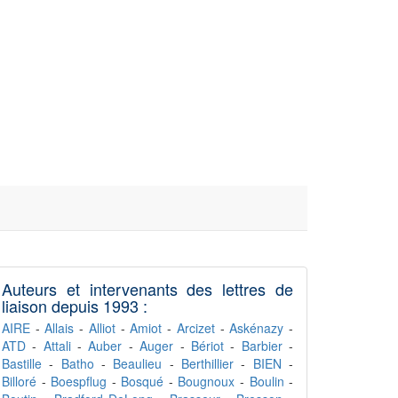
Auteurs et intervenants des lettres de
liaison depuis 1993 :
AIRE
-
Allais
-
Alliot
-
Amiot
-
Arcizet
-
Askénazy
-
ATD
-
Attali
-
Auber
-
Auger
-
Bériot
-
Barbier
-
Bastille
-
Batho
-
Beaulieu
-
Berthillier
-
BIEN
-
Billoré
-
Boespflug
-
Bosqué
-
Bougnoux
-
Boulin
-