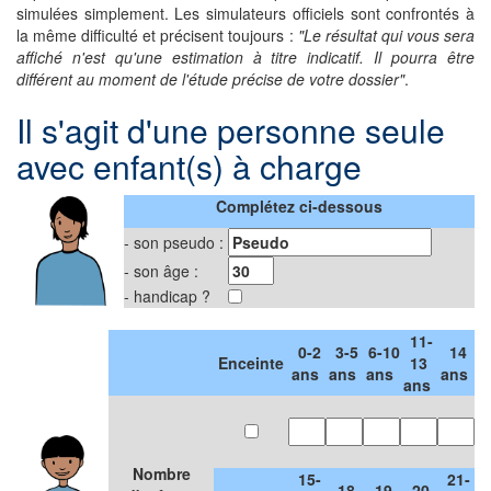
simulées simplement. Les simulateurs officiels sont confrontés à
la même difficulté et précisent toujours :
"Le résultat qui vous sera
affiché n'est qu'une estimation à titre indicatif. Il pourra être
différent au moment de l'étude précise de votre dossier"
.
Il s'agit d'une personne seule
avec enfant(s) à charge
Complétez ci-dessous
- son pseudo :
- son âge :
- handicap ?
11-
0-2
3-5
6-10
14
.
Enceinte
13
ans
ans
ans
ans
ans
Nombre
15-
21-
18
19
20