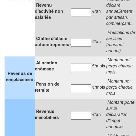
Revenu
déclaré
d'activité non
€/an
annuellement
salariée
par artisan,
commerçant...
Prestations de
Chiffre d'affaire
services
€/an
autoentrepreneur
(montant
annuel)
Montant net
Allocation
€/mois
perçu chaque
chômage
mois
Revenus de
remplacement
Montant net
Pension de
€/mois
perçu chaque
retraite
mois
Montant porté
sur la
Revenus
€/an
déclaration
immobiliers
d'impôt
annuelle
Dividendes