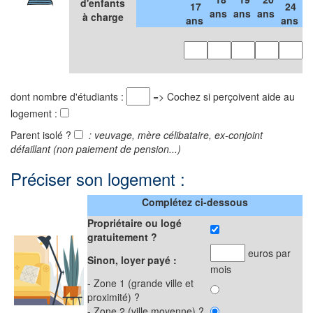
d'enfants
.
17
24
ans
ans
ans
à charge
ans
ans
.
dont nombre d'étudiants :
=> Cochez si perçoivent aide au
logement :
Parent isolé ?
: veuvage, mère célibataire, ex-conjoint
défaillant (non paiement de pension...)
Préciser son logement :
Complétez ci-dessous
Propriétaire ou logé
gratuitement ?
euros par
Sinon, loyer payé :
mois
- Zone 1 (grande ville et
proximité) ?
- Zone 2 (ville moyenne) ?