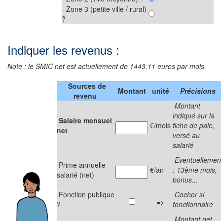
- Zone 3 (petite ville / rural)
?
Indiquer les revenus :
Note : le SMIC net est actuellement de 1443.11 euros par mois.
Sources de
Montant
unité
Précisions
revenu
Montant
indiqué sur la
Salaire mensuel
€/mois
fiche de paie,
net
versé au
salarié
Eventuellemen
Prime annuelle
€/an
: 13ème mois,
salarié (net)
bonus...
Fonction publique
Cocher si
=>
?
fonctionnaire
Montant net